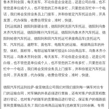
鲁木齐到全国，每天发车。不论你是企业老总，还是公司白领，也不
管您是单位或个人，也不管您的工作有多忙，只要您在百忙中一个电
话，我们将会安排业务员上门接车，并和你签定汽车托运合同，开具
发票，代办保险，收费合理安全，准时，快捷。
【托运线路】德阳到新疆全境，德阳到阿克苏汽车托运、德阳到乌鲁
木齐汽车托运、德阳到喀什汽车托运、德阳到乌鲁木齐汽车托运、德
阳到哈密汽车托运、德阳到和田汽车托运可承接商品车(含托运汽
车、汽车托运、越野车、面包车、电瓶车)的运输。 根据商品车的外
型、体积、面积等，每部运输车辆可驳运6-10台商品车。乌鲁木齐小
车托运，乌鲁木齐到全国，每天发车。不论你是企业老总，还是公司
白领，也不管您是单位或个人，也不管您的工作有多忙，只要您在百
忙中一个电话，我们将会安排业务员上门接车，并和你签定汽车托运
合同，开具发票，代办保险，收费合理安全，准时，快捷。
德阳汽车托运到拉萨-俊亚物流公司我们对我们接到每一辆车对出专
门的运输合同，对车辆的外表必须进行查验，还有对客户的原里程数
进行登记，也对客户的随车的贵重物品进行登记，保证客户的领路损
害和贵重物品丢失;7.我们自有商品运输车(也称笼车)100余辆。专用