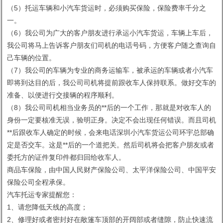
（5）托运车辆和小汽车货运时，必须购买保险，保险费率千分之
一。
（6）我公司为广大的客户朋友进行承运小汽车货运，车辆上车后，
我公司将马上告诉客户朋友们司机的电话号码，方便客户随之查询自
己车辆的位置。
（7）我公司的车辆为专业的商务运输车，被承运的车辆或者小汽车
即将到达目的后，我公司司机将提前跟收车人保持联系。做好交车的
准备、以便进行交接辆的程序顺利。
（8）我公司司机相当业务员的**后的一个工作，那就是对收车人的
身份一定要核准无误，验明正身。决定不会出现任何错误。而且司机
**后跟收车人确定的时候，会来电话深圳小汽车货运公司环宇总部确
定是否交车。这是**后的一个道把关。然后司机将会把客户朋友或者
委托方的证件复印件都归回给收车人。
商品车保险，由中国人民财产保险公司、太平洋保险公司、中国平安
保险公司全程承保。
汽车托运专家提醒您：
1、请您降低天线的高度；
2、修理好或者密封好在敞篷车顶部的开阔部或者缝隙，防止快速流