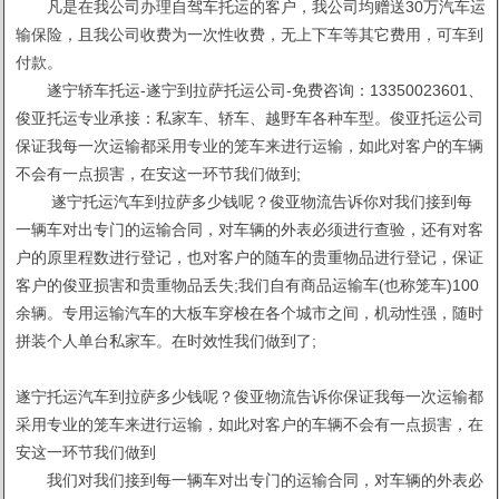
凡是在我公司办理自驾车托运的客户，我公司均赠送30万汽车运
输保险，且我公司收费为一次性收费，无上下车等其它费用，可车到
付款。
遂宁轿车托运-遂宁到拉萨托运公司-免费咨询：13350023601、
俊亚托运专业承接：私家车、轿车、越野车各种车型。俊亚托运公司
保证我每一次运输都采用专业的笼车来进行运输，如此对客户的车辆
不会有一点损害，在安这一环节我们做到;
遂宁托运汽车到拉萨多少钱呢？俊亚物流告诉你对我们接到每
一辆车对出专门的运输合同，对车辆的外表必须进行查验，还有对客
户的原里程数进行登记，也对客户的随车的贵重物品进行登记，保证
客户的俊亚损害和贵重物品丢失;我们自有商品运输车(也称笼车)100
余辆。专用运输汽车的大板车穿梭在各个城市之间，机动性强，随时
拼装个人单台私家车。在时效性我们做到了;
遂宁托运汽车到拉萨多少钱呢？俊亚物流告诉你保证我每一次运输都
采用专业的笼车来进行运输，如此对客户的车辆不会有一点损害，在
安这一环节我们做到
我们对我们接到每一辆车对出专门的运输合同，对车辆的外表必