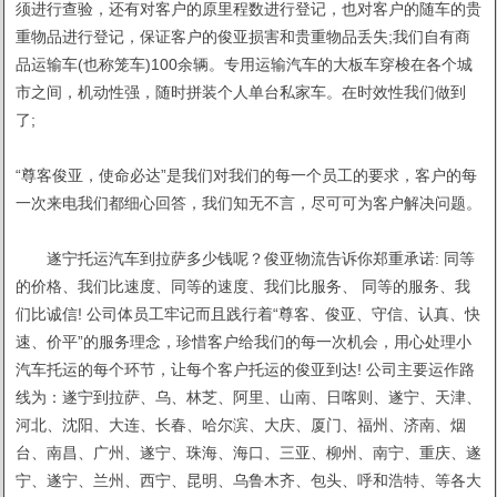
须进行查验，还有对客户的原里程数进行登记，也对客户的随车的贵
重物品进行登记，保证客户的俊亚损害和贵重物品丢失;我们自有商
品运输车(也称笼车)100余辆。专用运输汽车的大板车穿梭在各个城
市之间，机动性强，随时拼装个人单台私家车。在时效性我们做到
了;
“尊客俊亚，使命必达”是我们对我们的每一个员工的要求，客户的每
一次来电我们都细心回答，我们知无不言，尽可可为客户解决问题。
遂宁托运汽车到拉萨多少钱呢？俊亚物流告诉你郑重承诺: 同等
的价格、我们比速度、同等的速度、我们比服务、 同等的服务、我
们比诚信! 公司体员工牢记而且践行着“尊客、俊亚、守信、认真、快
速、价平”的服务理念，珍惜客户给我们的每一次机会，用心处理小
汽车托运的每个环节，让每个客户托运的俊亚到达! 公司主要运作路
线为：遂宁到拉萨、乌、林芝、阿里、山南、日喀则、遂宁、天津、
河北、沈阳、大连、长春、哈尔滨、大庆、厦门、福州、济南、烟
台、南昌、广州、遂宁、珠海、海口、三亚、柳州、南宁、重庆、遂
宁、遂宁、兰州、西宁、昆明、乌鲁木齐、包头、呼和浩特、等各大