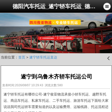
德阳汽车托运_遂宁轿车托运_德阳到西藏拉萨新疆轿车托运公司_俊亚轿车托运公司
当前位置：
首页
>
遂宁轿车托运直达
󰊒
遂宁到乌鲁木齐轿车托运公司
发表时间:2026/08/07 10:29:43 浏览次数:580
遂宁轿车托运有哪些公司-遂宁俊亚物流承接小轿车托运、越野车托
运、商品车托运、私家车托运、二手车托运、旅游车托运下面给大家
说说我司托运轿车需要知道的以及运输费用、运输线路、托运流程还