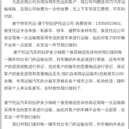
凡是在我公司办理自驾车托运的客户，我公司均赠送30万汽车运
输保险，且我公司收费为一次性收费，无上下车等其它费用，可车到
付款。
遂宁轿车托运-遂宁到拉萨托运公司-免费咨询：13350023601、
俊亚托运专业承接：私家车、轿车、越野车各种车型。俊亚托运公司
保证我每一次运输都采用专业的笼车来进行运输，如此对客户的车辆
不会有一点损害，在安这一环节我们做到;
遂宁托运汽车到拉萨多少钱呢？俊亚物流告诉你对我们接到每
一辆车对出专门的运输合同，对车辆的外表必须进行查验，还有对客
户的原里程数进行登记，也对客户的随车的贵重物品进行登记，保证
客户的俊亚损害和贵重物品丢失;我们自有商品运输车(也称笼车)100
余辆。专用运输汽车的大板车穿梭在各个城市之间，机动性强，随时
拼装个人单台私家车。在时效性我们做到了;
遂宁托运汽车到拉萨多少钱呢？俊亚物流告诉你保证我每一次运输都
采用专业的笼车来进行运输，如此对客户的车辆不会有一点损害，在
安这一环节我们做到
我们对我们接到每一辆车对出专门的运输合同，对车辆的外表必