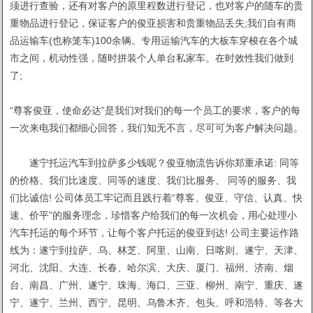
须进行查验，还有对客户的原里程数进行登记，也对客户的随车的贵
重物品进行登记，保证客户的俊亚损害和贵重物品丢失;我们自有商
品运输车(也称笼车)100余辆。专用运输汽车的大板车穿梭在各个城
市之间，机动性强，随时拼装个人单台私家车。在时效性我们做到
了;
“尊客俊亚，使命必达”是我们对我们的每一个员工的要求，客户的每
一次来电我们都细心回答，我们知无不言，尽可可为客户解决问题。
遂宁托运汽车到拉萨多少钱呢？俊亚物流告诉你郑重承诺: 同等
的价格、我们比速度、同等的速度、我们比服务、 同等的服务、我
们比诚信! 公司体员工牢记而且践行着“尊客、俊亚、守信、认真、快
速、价平”的服务理念，珍惜客户给我们的每一次机会，用心处理小
汽车托运的每个环节，让每个客户托运的俊亚到达! 公司主要运作路
线为：遂宁到拉萨、乌、林芝、阿里、山南、日喀则、遂宁、天津、
河北、沈阳、大连、长春、哈尔滨、大庆、厦门、福州、济南、烟
台、南昌、广州、遂宁、珠海、海口、三亚、柳州、南宁、重庆、遂
宁、遂宁、兰州、西宁、昆明、乌鲁木齐、包头、呼和浩特、等各大