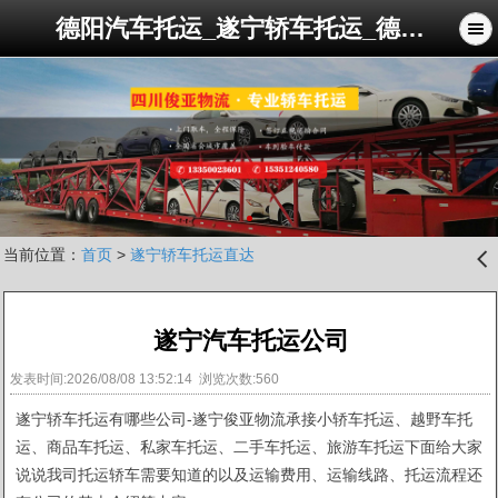
德阳汽车托运_遂宁轿车托运_德阳到西藏拉萨新疆轿车托运公司_俊亚轿车托运公司
当前位置：
首页
>
遂宁轿车托运直达
󰊒
遂宁汽车托运公司
发表时间:2026/08/08 13:52:14 浏览次数:560
遂宁轿车托运有哪些公司-遂宁俊亚物流承接小轿车托运、越野车托
运、商品车托运、私家车托运、二手车托运、旅游车托运下面给大家
说说我司托运轿车需要知道的以及运输费用、运输线路、托运流程还